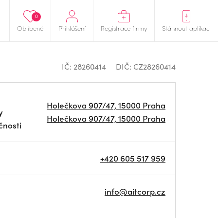
0
Oblíbené
Přihlášení
Registrace firmy
Stáhnout aplikaci
IČ: 28260414
DIČ: CZ28260414
Holečkova 907/47, 15000 Praha
y
Holečkova 907/47, 15000 Praha
čnosti
+420 605 517 959
info@aitcorp.cz