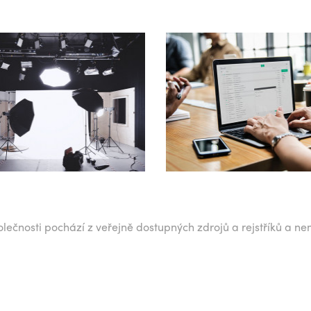
lečnosti pochází z veřejně dostupných zdrojů a rejstříků a ne