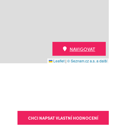
NAVIGOVAT
Leaflet
|
© Seznam.cz a.s. a další
CHCI NAPSAT VLASTNÍ HODNOCENÍ