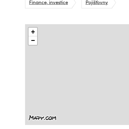
Finance, investice
Pojišťovny
+
−