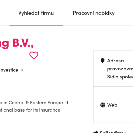
Vyhledat firmu
Pracovní nabídky
g B.V.,
Adresa
provozovn
investice
Sídlo spole
 in Central & Eastern Europe. It
Web
onal base for its insurance
Sdílet firmu