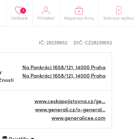
0
Oblíbené
Přihlášení
Registrace firmy
Stáhnout aplikaci
IČ: 28239652
DIČ: CZ28239652
Na Pankráci 1658/121, 14000 Praha
y
Na Pankráci 1658/121, 14000 Praha
čnosti
www.ceskapojistovna.cz/ge…
www.generali.cz/o-general…
www.generalicee.com
Rejstříky