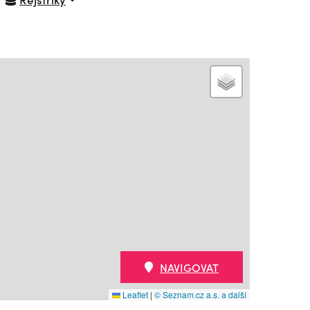
NAVIGOVAT
Leaflet
|
© Seznam.cz a.s. a další