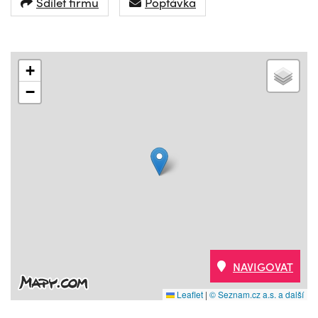
Sdílet firmu
Poptávka
+
−
NAVIGOVAT
Leaflet
|
© Seznam.cz a.s. a další