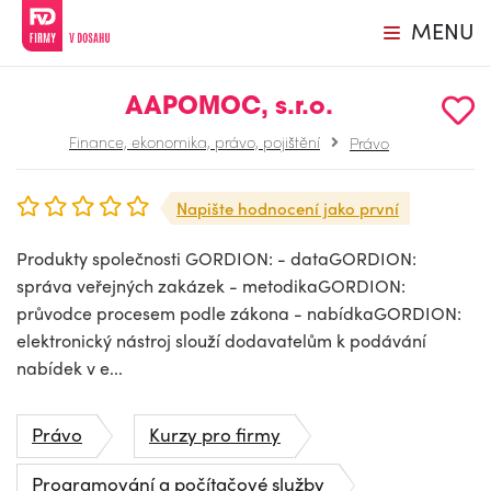
MENU
AAPOMOC, s.r.o.
Finance, ekonomika, právo, pojištění
Právo
Napište hodnocení jako první
Produkty společnosti GORDION: - dataGORDION:
správa veřejných zakázek - metodikaGORDION:
průvodce procesem podle zákona - nabídkaGORDION:
elektronický nástroj slouží dodavatelům k podávání
nabídek v e...
Právo
Kurzy pro firmy
Programování a počítačové služby