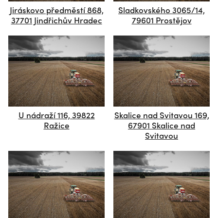
Jiráskovo předměstí 868,
Sladkovského 3065/14,
37701 Jindřichův Hradec
79601 Prostějov
U nádraží 116, 39822
Skalice nad Svitavou 169,
Ražice
67901 Skalice nad
Svitavou