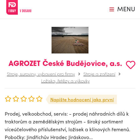
MENU
AGROZET České Budějovice, a.s.
Stroje, suroviny, vybavení pro firmy
Stroje a zařízení
Ložiska, řetězy a výkovky
Napište hodnocení jako první
Prodej, velkoobchod, servis: - prodej náhradních dílů k
traktorům a zemědělským strojům - široký sortiment
víceúčelového příslušenství, ložisek a klínových řemenů.
Pobočky: Jindřichův Hradec Jiráskovo...