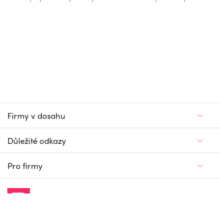
Firmy v dosahu
Důležité odkazy
Pro firmy
Jedinečný firemní
a pracovní portál