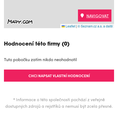
NAVIGOVAT
Leaflet
|
© Seznam.cz a.s. a další
Hodnocení této firmy (0)
Tuto pobočku zatím nikdo neohodnotil
CHCI NAPSAT VLASTNÍ HODNOCENÍ
*
Informace o této společnosti pochází z veřejně
dostupných zdrojů a rejstříků a nemusí být zcela přesné.