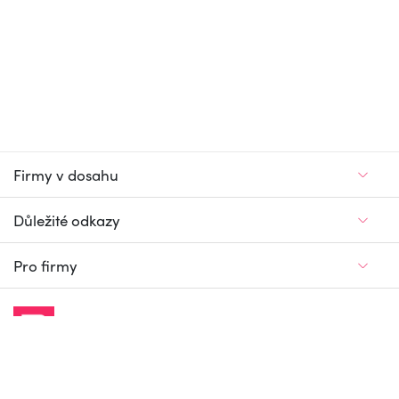
Firmy v dosahu
Důležité odkazy
Pro firmy
Jedinečný firemní
a pracovní portál
© Firmy v dosahu.cz