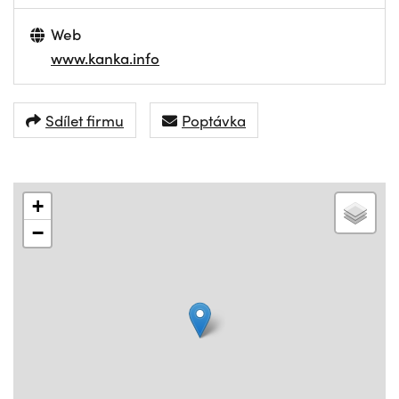
Web
www.kanka.info
Sdílet firmu
Poptávka
+
−