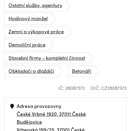
Ostatní služby, agentury
Hodinový manžel
Zemní a výkopové práce
Demoliční práce
Stavební firmy - kompletní činnost
Obkladači a dlaždiči
Betonáři
IČ: 28087372
DIČ: CZ28087372
Adresa provozovny
České Vrbné 1920, 37011 České
Budějovice
Vrbenská 199/25, 37001 České