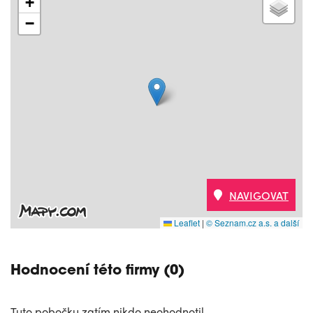
+
−
NAVIGOVAT
Leaflet
|
© Seznam.cz a.s. a další
Hodnocení této firmy (0)
Tuto pobočku zatím nikdo neohodnotil