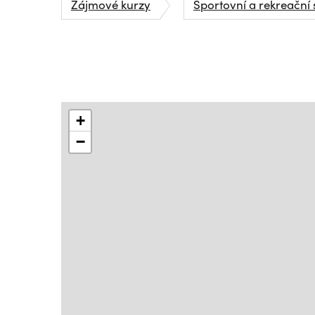
Zájmové kurzy
Sportovní a rekreační 
+
−