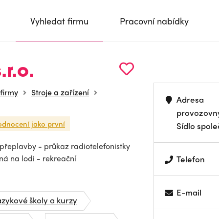
Vyhledat firmu
Pracovní nabídky
r.o.
 firmy
Stroje a zařízení
Adresa
provozovn
odnocení jako první
Sídlo spole
 přeplavby - průkaz radiotelefonistky
ná na lodi - rekreační
Telefon
E-mail
azykové školy a kurzy