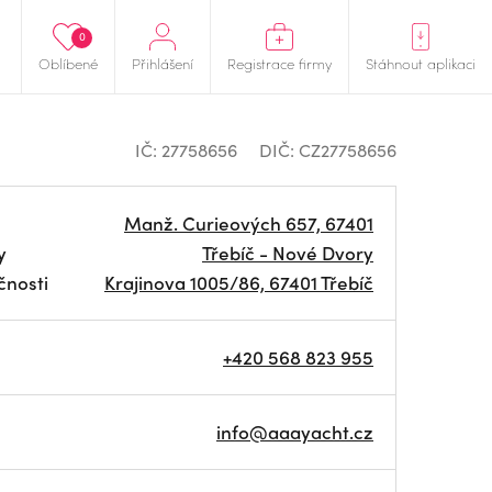
0
Oblíbené
Přihlášení
Registrace firmy
Stáhnout aplikaci
IČ: 27758656
DIČ: CZ27758656
Manž. Curieových 657, 67401
y
Třebíč - Nové Dvory
čnosti
Krajinova 1005/86, 67401 Třebíč
+420 568 823 955
info@aaayacht.cz