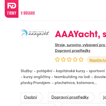
AAAYacht, s.
Stroje, suroviny, vybavení pro
Dopravní prostředky
Napište h
Služby: - potápění - kapitánské kurzy - sportovní
- kurzy angličtiny - teambuilding na lodi - dovole
plavby.Pronájem: - plachetnice, katamara...
Osobní
Dopravní prostředky
J