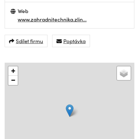
Web
www.zahradnitechnika.zlin…
Sdílet firmu
Poptávka
+
−