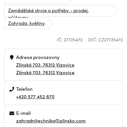
Zemědělské stroje a potřeby - prodej,
půjčovny
Zahrada, květiny
IČ: 27725472
DIČ: CZ27725472
Adresa provozovny
Zlínská 703, 76312 Vizovice
Zlínská 703, 76312 Vizovice
Telefon
+420 577 452 870
E-mail
zahradnitechnika@zlinsko.com