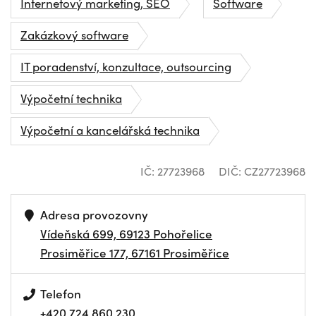
Internetový marketing, SEO
Software
Zakázkový software
IT poradenství, konzultace, outsourcing
Výpočetní technika
Výpočetní a kancelářská technika
IČ: 27723968
DIČ: CZ27723968
Adresa provozovny
Vídeňská 699, 69123 Pohořelice
Prosiměřice 177, 67161 Prosiměřice
Telefon
+420 724 860 230