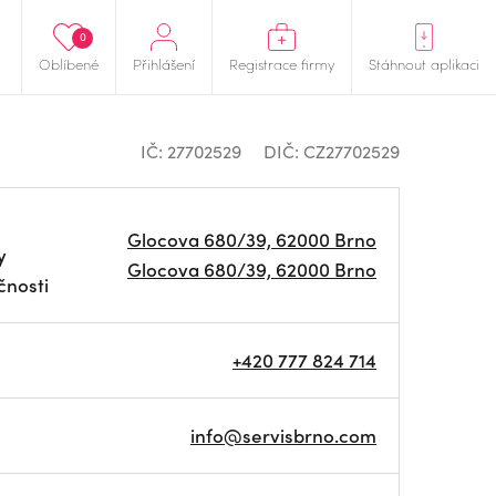
0
Oblíbené
Přihlášení
Registrace firmy
Stáhnout aplikaci
IČ: 27702529
DIČ: CZ27702529
Glocova 680/39, 62000 Brno
y
Glocova 680/39, 62000 Brno
čnosti
+420 777 824 714
info@servisbrno.com