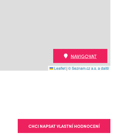
NAVIGOVAT
Leaflet
|
© Seznam.cz a.s. a další
CHCI NAPSAT VLASTNÍ HODNOCENÍ