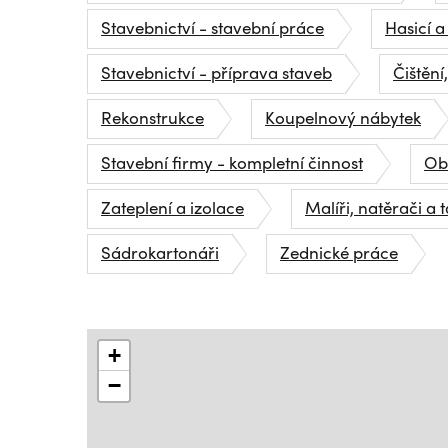
Stavebnictví - stavební práce
Hasicí a
Stavebnictví - příprava staveb
Čištění
Rekonstrukce
Koupelnový nábytek
Stavební firmy - kompletní činnost
Obk
Zateplení a izolace
Malíři, natěrači a 
Sádrokartonáři
Zednické práce
+
−