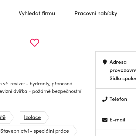
Vyhledat firmu
Pracovní nabídky
Adresa
provozovn
Sídlo spole
vč. revize: - hydranty, přenosné
revizní dvířka - požárně bezpečnostní
Telefon
ítě
Izolace
E-mail
Stavebnictví - speciální práce