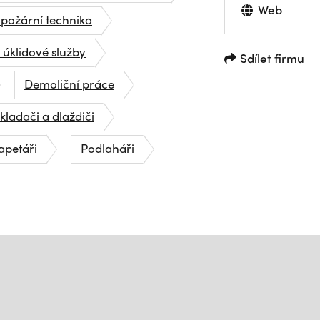
Web
 požární technika
, úklidové služby
Sdílet firmu
Demoliční práce
ladači a dlaždiči
tapetáři
Podlaháři