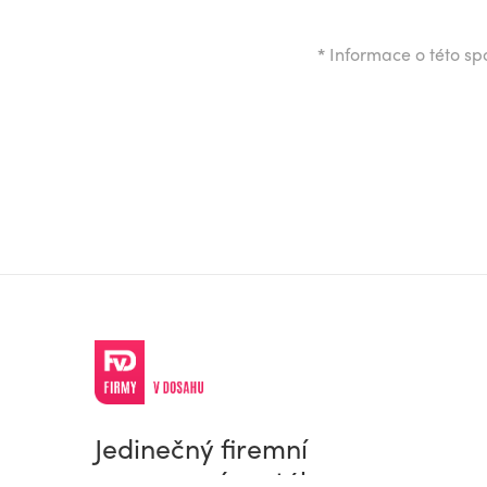
*
Informace o této spo
Jedinečný firemní
a pracovní portál