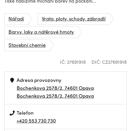
Také nabízíme míchání barev na počkání...
Nářadí
Vrata, ploty, schody, zábradlí
Barvy, laky a nátěrové hmoty
Stavební chemie
IČ: 27691918
DIČ: CZ27691918
Adresa provozovny
Bochenkova 2578/2, 74601 Opava
Bochenkova 2578/2, 74601 Opava
Telefon
+420 553 730 730