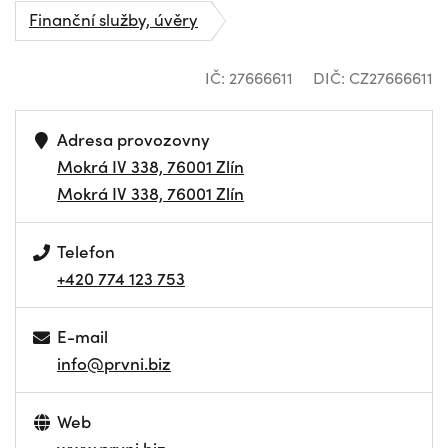
Finanční služby, úvěry
IČ: 27666611
DIČ: CZ27666611
Adresa provozovny
Mokrá IV 338, 76001 Zlín
Mokrá IV 338, 76001 Zlín
Telefon
+420 774 123 753
E-mail
info@prvni.biz
Web
www.prvni.biz