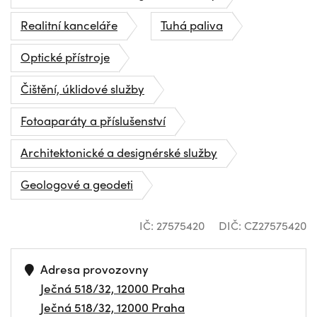
Realitní kanceláře
Tuhá paliva
Optické přístroje
Čištění, úklidové služby
Fotoaparáty a příslušenství
Architektonické a designérské služby
Geologové a geodeti
IČ: 27575420
DIČ: CZ27575420
Adresa provozovny
Ječná 518/32, 12000 Praha
Ječná 518/32, 12000 Praha