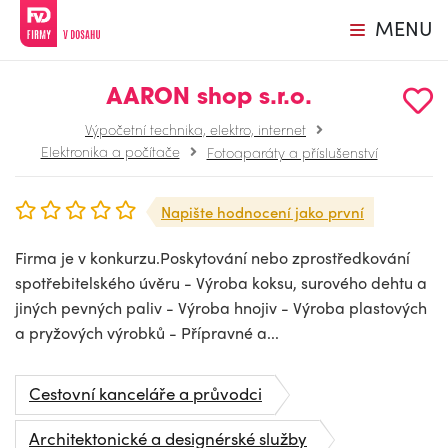
MENU
AARON shop s.r.o.
Výpočetní technika, elektro, internet
Elektronika a počítače
Fotoaparáty a příslušenství
Napište hodnocení jako první
Firma je v konkurzu.Poskytování nebo zprostředkování
spotřebitelského úvěru - Výroba koksu, surového dehtu a
jiných pevných paliv - Výroba hnojiv - Výroba plastových
a pryžových výrobků - Přípravné a...
Cestovní kanceláře a průvodci
Architektonické a designérské služby