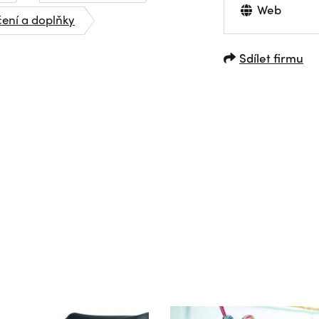
Web
čení a doplňky
Sdílet firmu