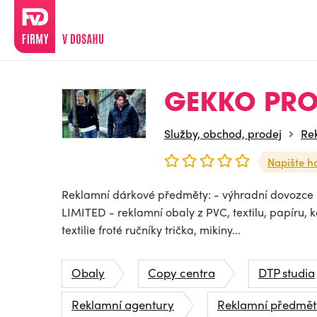
GEKKO PROM
Služby, obchod, prodej
Re
Napište h
Reklamní dárkové předměty: - výhradní dovozce
LIMITED - reklamní obaly z PVC, textilu, papíru, k
textilie froté ručníky trička, mikiny...
Obaly
Copy centra
DTP studia
Reklamní agentury
Reklamní předmět