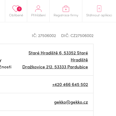
0
Oblíbené
Přihlášení
Registrace firmy
Stáhnout aplikaci
IČ: 27506002
DIČ: CZ27506002
Staré Hradiště 6, 53352 Staré
y
Hradiště
čnosti
Dražkovice 212, 53333 Pardubice
+420 466 645 502
gekko@gekko.cz