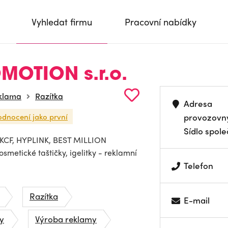
Vyhledat firmu
Pracovní nabídky
OTION s.r.o.
klama
Razítka
Adresa
odnocení jako první
provozovn
Sídlo spole
 KCF, HYPLINK, BEST MILLION
osmetické taštičky, igelitky - reklamní
Telefon
Razítka
E-mail
y
Výroba reklamy