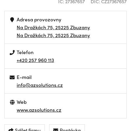
IČ: 27367657
DIČ: CZ27367657
Adresa provozovny
Na Dražkách 75, 25225 Zbuzany
Na Dražkách 75, 25225 Zbuzany
Telefon
+420 257 960 113
E-mail
info@azsolutions.cz
Web
www.azsolutions.cz
Sdílet firmu
Poptávka