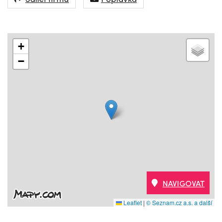
+
−
NAVIGOVAT
Leaflet
|
© Seznam.cz a.s. a další