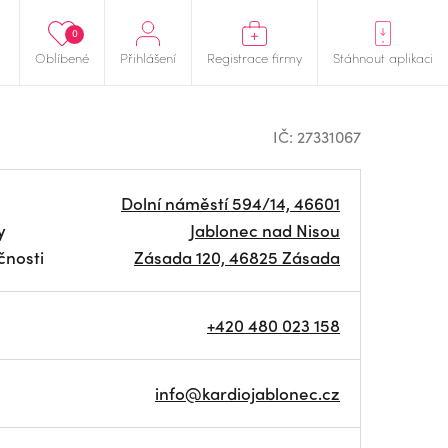
0
Oblíbené
Přihlášení
Registrace firmy
Stáhnout aplikaci
IČ: 27331067
Dolní náměstí 594/14, 46601
y
Jablonec nad Nisou
čnosti
Zásada 120, 46825 Zásada
+420 480 023 158
info@kardiojablonec.cz