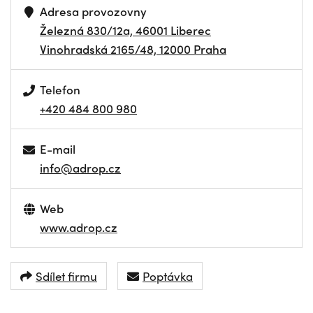
Adresa provozovny
Železná 830/12a, 46001 Liberec
Vinohradská 2165/48, 12000 Praha
Telefon
+420 484 800 980
E-mail
info@adrop.cz
Web
www.adrop.cz
Sdílet firmu
Poptávka