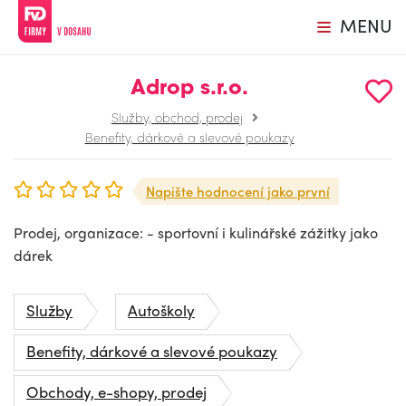
MENU
Adrop s.r.o.
Služby, obchod, prodej
Benefity, dárkové a slevové poukazy
Napište hodnocení jako první
Prodej, organizace: - sportovní i kulinářské zážitky jako
dárek
Služby
Autoškoly
Benefity, dárkové a slevové poukazy
Obchody, e-shopy, prodej