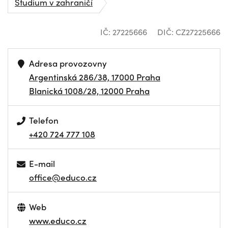
Studium v zahraničí
IČ: 27225666
DIČ: CZ27225666
Adresa provozovny
Argentinská 286/38, 17000 Praha
Blanická 1008/28, 12000 Praha
Telefon
+420 724 777 108
E-mail
office@educo.cz
Web
www.educo.cz