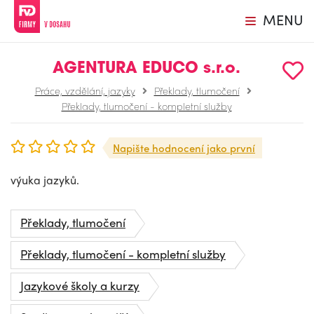
MENU
AGENTURA EDUCO s.r.o.
Práce, vzdělání, jazyky
Překlady, tlumočení
Překlady, tlumočení - kompletní služby
Napište hodnocení jako první
výuka jazyků.
Překlady, tlumočení
Překlady, tlumočení - kompletní služby
Jazykové školy a kurzy