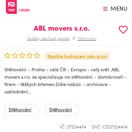
MENU
ABL movers s.r.o.
Služby, obchod, prodej
Stěhování
Napište hodnocení jako první
Stěhování: - Praha - celá ČR - Evropa - celý svět. ABL
movers s.r.o. se specializuje na stěhování: - domácností -
firem - těžkých břemen.Dále nabízí: - archivace -
uskladnění...
Stěhování
Stěhování
IČ: 27224414
DIČ: CZ27224414