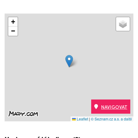
+
−
NAVIGOVAT
Leaflet
|
© Seznam.cz a.s. a další