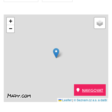
+
−
NAVIGOVAT
Leaflet
|
© Seznam.cz a.s. a další