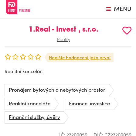
MENU
1.Real - Invest , s.r.o.
Reality
Napište hodnocení jako první
Realitní kancelář.
Pronájem bytových a nebytových prostor
Realitní kanceláře
Finance, investice
Finanční služby, úvěry
IČ: 27209059
DIČ: CZ27209059