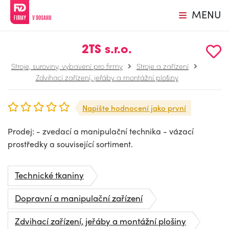
MENU
2TS s.r.o.
Stroje, suroviny, vybavení pro firmy
Stroje a zařízení
Zdvihací zařízení, jeřáby a montážní plošiny
Napište hodnocení jako první
Prodej: - zvedací a manipulační technika - vázací
prostředky a související sortiment.
Technické tkaniny
Dopravní a manipulační zařízení
Zdvihací zařízení, jeřáby a montážní plošiny