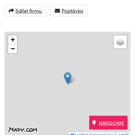
Sdílet firmu
Poptávka
+
−
NAVIGOVAT
Leaflet
|
© Seznam.cz a.s. a další