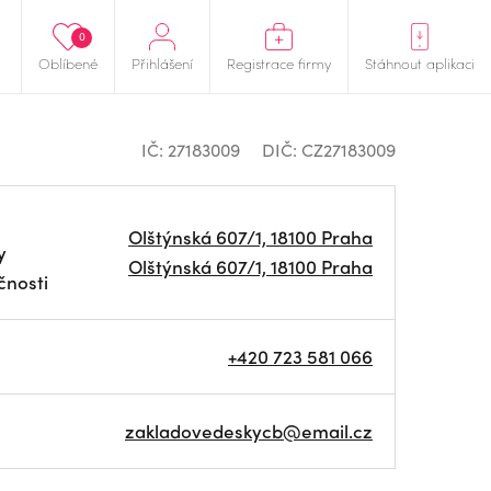
0
Oblíbené
Přihlášení
Registrace firmy
Stáhnout aplikaci
IČ: 27183009
DIČ: CZ27183009
Olštýnská 607/1, 18100 Praha
y
Olštýnská 607/1, 18100 Praha
čnosti
+420 723 581 066
zakladovedeskycb@email.cz