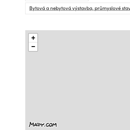
Bytová a nebytová výstavba, průmyslové sta
+
−