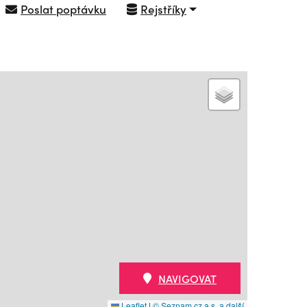
Poslat poptávku
Rejstříky
NAVIGOVAT
Leaflet
|
© Seznam.cz a.s. a další