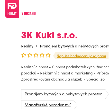
3K Kuki s.r.o.
Reality
Pronájem bytových a nebytových prost
Napište hodnocení jako první
Realitní činnost - Činnost podnikatelských, finan
poradců - Reklamní činnost a marketing - Přípra
Zprostředkování obchodu a služeb - Specializo...
Pronájem bytových a nebytových prostor
Manažerské poradenství