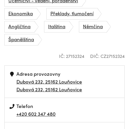
Účetnictví - vedení, poradenství
Ekonomika
Překlady, tlumočení
Angličtina
Italština
Němčina
Španělština
IČ: 27152324
DIČ: CZ27152324
Adresa provozovny
Dubová 232, 25162 Louňovice
Dubová 232, 25162 Louňovice
Telefon
+420 602 347 480