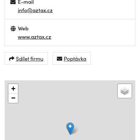
E-mail
info@aztax.cz
Web
www.aztax.cz
Sdílet firmu
Poptávka
+
−