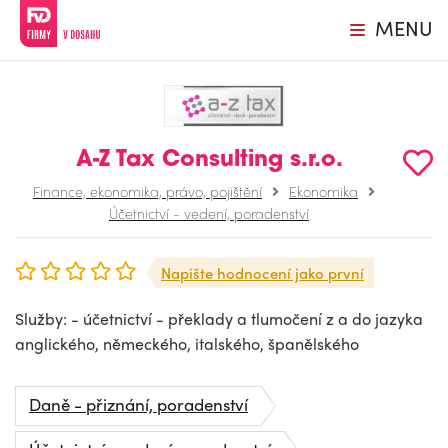
MENU
A-Z Tax Consulting s.r.o.
Finance, ekonomika, právo, pojištění
Ekonomika
Účetnictví - vedení, poradenství
Napište hodnocení jako první
Služby: - účetnictví - překlady a tlumočení z a do jazyka
anglického, německého, italského, španělského
Daně - přiznání, poradenství