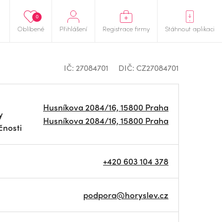
0
Oblíbené
Přihlášení
Registrace firmy
Stáhnout aplikaci
IČ: 27084701
DIČ: CZ27084701
Husníkova 2084/16, 15800 Praha
y
Husníkova 2084/16, 15800 Praha
čnosti
+420 603 104 378
podpora@horyslev.cz