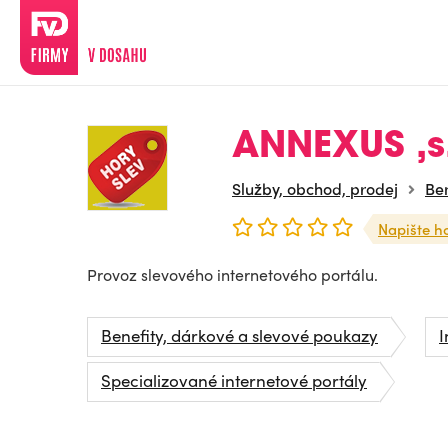
ANNEXUS ,s.
Služby, obchod, prodej
Ben
Napište h
Provoz slevového internetového portálu.
Benefity, dárkové a slevové poukazy
I
Specializované internetové portály