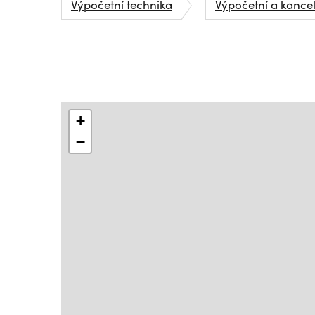
Výpočetní technika
Výpočetní a kance
+
−