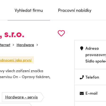
Vyhledat firmu
Pracovní nabídky
 s.r.o.
nternet
Hardware
Adresa
provozovn
odnocení jako první
Sídlo spole
avy všech zařízení značka
ervisu On - Opravy tiskáren,
Telefon
E-mail
Hardware - servis