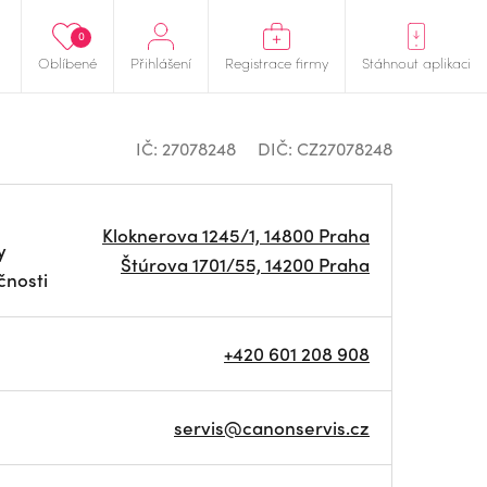
0
Oblíbené
Přihlášení
Registrace firmy
Stáhnout aplikaci
IČ: 27078248
DIČ: CZ27078248
Kloknerova 1245/1, 14800 Praha
y
Štúrova 1701/55, 14200 Praha
čnosti
+420 601 208 908
servis@canonservis.cz