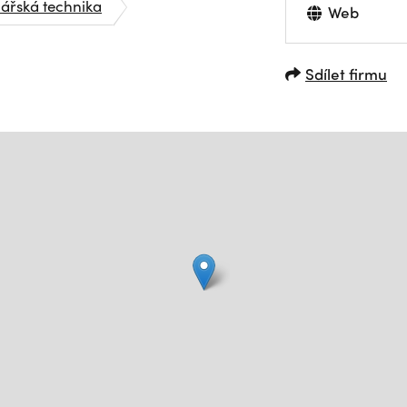
lářská technika
Web
Sdílet firmu