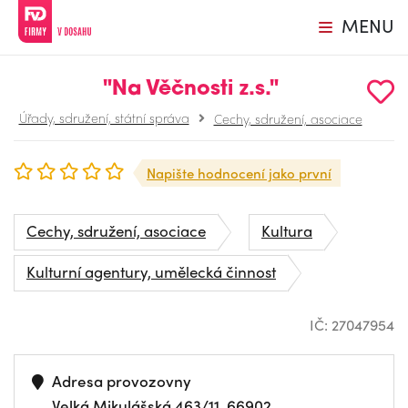
MENU
"Na Věčnosti z.s."
Úřady, sdružení, státní správa
Cechy, sdružení, asociace
Napište hodnocení jako první
Cechy, sdružení, asociace
Kultura
Kulturní agentury, umělecká činnost
IČ: 27047954
Adresa provozovny
Velká Mikulášská 463/11, 66902