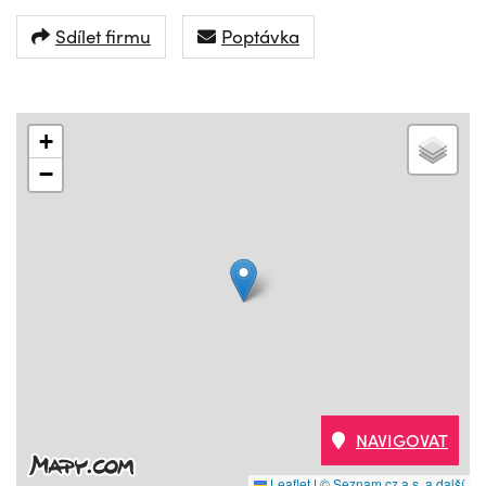
Sdílet firmu
Poptávka
+
−
NAVIGOVAT
Leaflet
|
© Seznam.cz a.s. a další