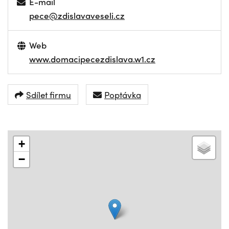
E-mail
pece@zdislavaveseli.cz
Web
www.domacipecezdislava.w1.cz
Sdílet firmu
Poptávka
+
−