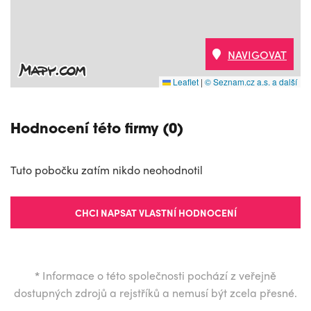
NAVIGOVAT
Leaflet
|
© Seznam.cz a.s. a další
Hodnocení této firmy (0)
Tuto pobočku zatím nikdo neohodnotil
CHCI NAPSAT VLASTNÍ HODNOCENÍ
*
Informace o této společnosti pochází z veřejně
dostupných zdrojů a rejstříků a nemusí být zcela přesné.