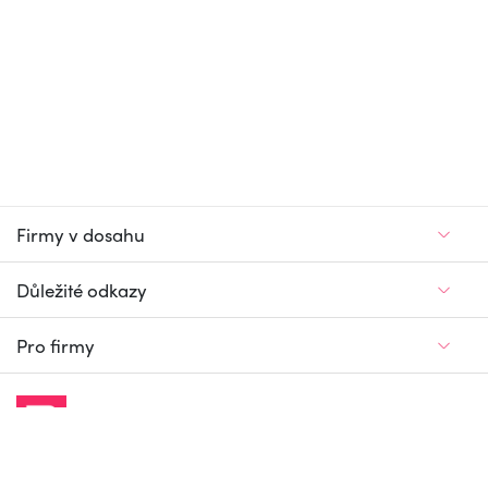
Firmy v dosahu
Důležité odkazy
Pro firmy
Jedinečný firemní
a pracovní portál