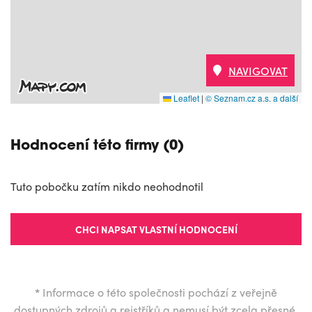
NAVIGOVAT
Leaflet
|
© Seznam.cz a.s. a další
Hodnocení této firmy (0)
Tuto pobočku zatím nikdo neohodnotil
CHCI NAPSAT VLASTNÍ HODNOCENÍ
*
Informace o této společnosti pochází z veřejně
dostupných zdrojů a rejstříků a nemusí být zcela přesné.