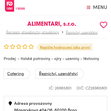
MENU
ALIMENTARI, s.r.o.
Řemesla, stavebnictví, stavebniny
Řeznictví, uzenářství
Napište hodnocení jako první
Prodej: - italské potraviny - sýry - uzeniny - těstoviny
Catering
Řeznictví, uzenářství
IČ: 26965801
DIČ: CZ26965801
Adresa provozovny
Masarykova 404/16, 60200 Brno