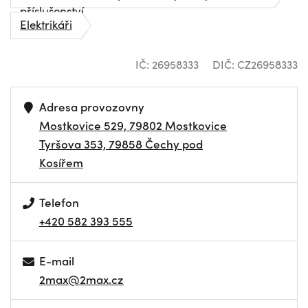
příslušenství
Elektrikáři
IČ: 26958333
DIČ: CZ26958333
Adresa provozovny
Mostkovice 529, 79802 Mostkovice
Tyršova 353, 79858 Čechy pod
Kosířem
Telefon
+420 582 393 555
E-mail
2max@2max.cz