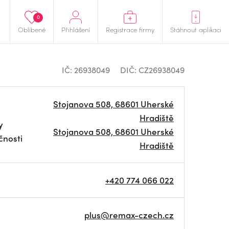
0
Oblíbené
Přihlášení
Registrace firmy
Stáhnout aplikaci
IČ: 26938049
DIČ: CZ26938049
Stojanova 508, 68601 Uherské
Hradiště
y
Stojanova 508, 68601 Uherské
čnosti
Hradiště
+420 774 066 022
plus@remax-czech.cz