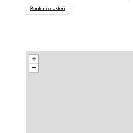
Realitní makléři
+
−