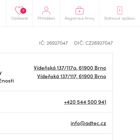
0
Oblíbené
Přihlášení
Registrace firmy
Stáhnout aplikaci
IČ: 26927047
DIČ: CZ26927047
Vídeňská 137/117a, 61900 Brno
y
Vídeňská 137/117, 61900 Brno
čnosti
+420 544 500 941
info@adtec.cz