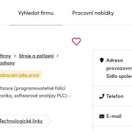
Vyhledat firmu
Pracovní nabídky
 firmy
Stroje a zařízení
Adresa
 pohony
provozovn
odnocení jako první
Sídlo spole
izace (programovatelné řídící
orika, softwarové analýzy PLC) -
Telefon
E-mail
Technologické linky