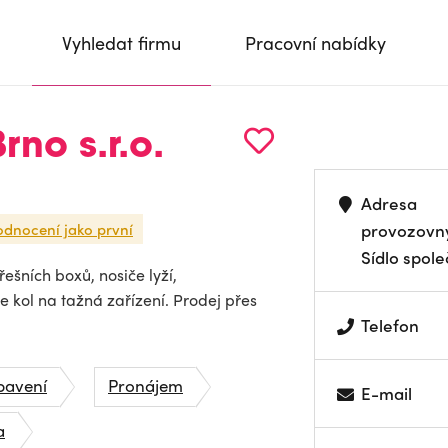
Vyhledat firmu
Pracovní nabídky
no s.r.o.
Adresa
odnocení jako první
provozovn
Sídlo spole
řešních boxů, nosiče lyží,
e kol na tažná zařízení. Prodej přes
Telefon
bavení
Pronájem
E-mail
a