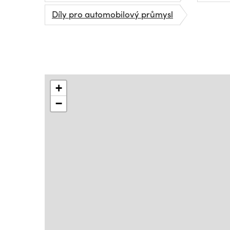
Díly pro automobilový průmysl
+
−