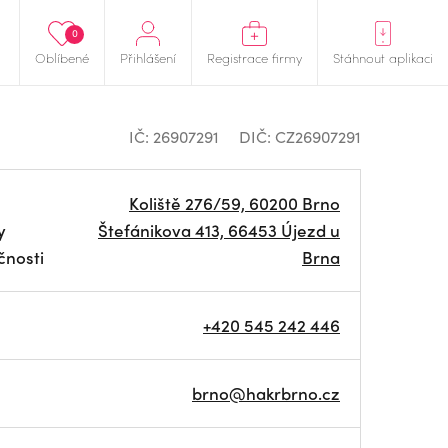
0
Oblíbené
Přihlášení
Registrace firmy
Stáhnout aplikaci
IČ: 26907291
DIČ: CZ26907291
Koliště 276/59, 60200 Brno
y
Štefánikova 413, 66453 Újezd u
čnosti
Brna
+420 545 242 446
brno@hakrbrno.cz