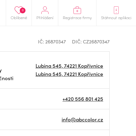
0
Oblíbené
Přihlášení
Registrace firmy
Stáhnout aplikaci
IČ: 26870347
DIČ: CZ26870347
Lubina 545, 74221 Kopřivnice
y
Lubina 545, 74221 Kopřivnice
čnosti
+420 556 801 425
info@abccolor.cz