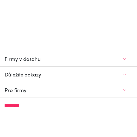
Firmy v dosahu
Důležité odkazy
Pro firmy
Jedinečný firemní
a pracovní portál
© Firmy v dosahu.cz