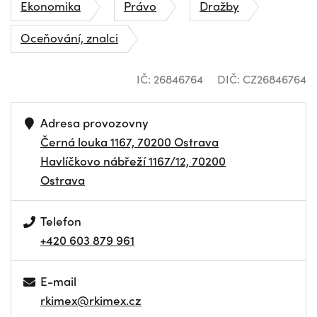
Ekonomika
Právo
Dražby
Oceňování, znalci
IČ: 26846764
DIČ: CZ26846764
Adresa provozovny
Černá louka 1167, 70200 Ostrava
Havlíčkovo nábřeží 1167/12, 70200
Ostrava
Telefon
+420 603 879 961
E-mail
rkimex@rkimex.cz