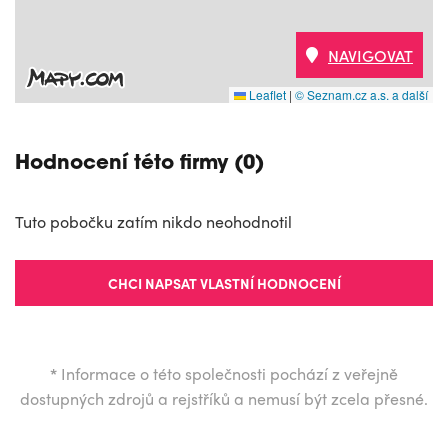
NAVIGOVAT
Leaflet
|
© Seznam.cz a.s. a další
Hodnocení této firmy (0)
Tuto pobočku zatím nikdo neohodnotil
CHCI NAPSAT VLASTNÍ HODNOCENÍ
*
Informace o této společnosti pochází z veřejně
dostupných zdrojů a rejstříků a nemusí být zcela přesné.