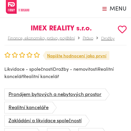
MENU
IMEX REALITY s.r.o.
Finance, ekonomika, právo, pojištění
Právo
Dražby
Napište hodnocení jako první
Likvidace - společnostiDražby - nemovitostiRealitní
kancelářRealitní kancelář
Pronájem bytových a nebytových prostor
Realitní kanceláře
Zakládání a likvidace společností