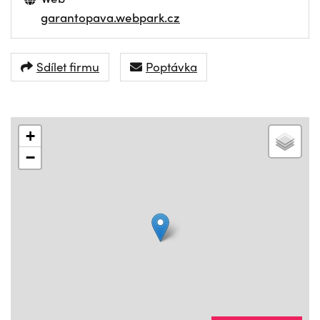
garantopava.webpark.cz
Sdílet firmu
Poptávka
+
−