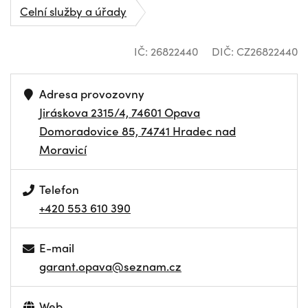
Celní služby a úřady
IČ: 26822440
DIČ: CZ26822440
Adresa provozovny
Jiráskova 2315/4, 74601 Opava
Domoradovice 85, 74741 Hradec nad
Moravicí
Telefon
+420 553 610 390
E-mail
garant.opava@seznam.cz
Web