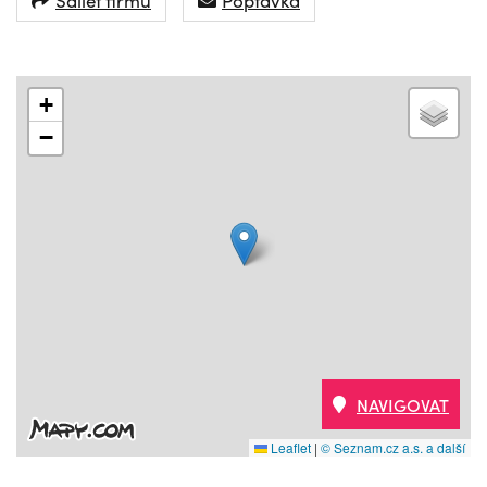
+
−
NAVIGOVAT
Leaflet
|
© Seznam.cz a.s. a další