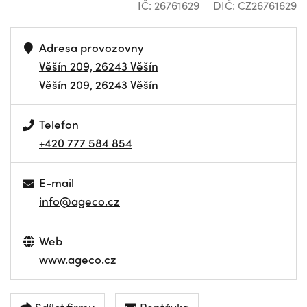
IČ: 26761629
DIČ: CZ26761629
Adresa provozovny
Věšín 209, 26243 Věšín
Věšín 209, 26243 Věšín
Telefon
+420 777 584 854
E-mail
info@ageco.cz
Web
www.ageco.cz
Sdílet firmu
Poptávka