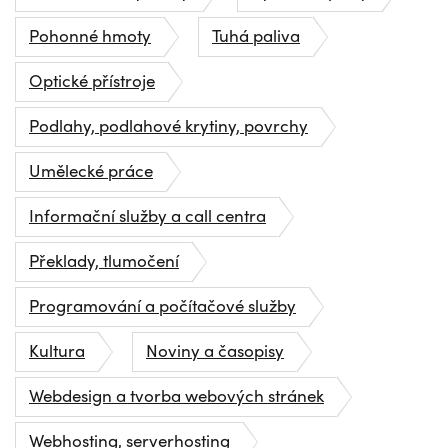
Pohonné hmoty
Tuhá paliva
Optické přístroje
Podlahy, podlahové krytiny, povrchy
Umělecké práce
Informační služby a call centra
Překlady, tlumočení
Programování a počítačové služby
Kultura
Noviny a časopisy
Webdesign a tvorba webových stránek
Webhosting, serverhosting