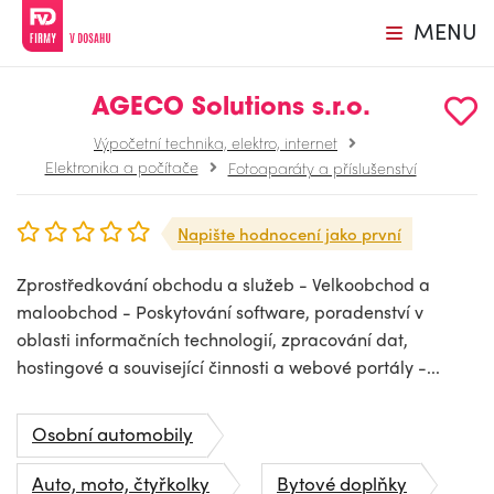
MENU
AGECO Solutions s.r.o.
Výpočetní technika, elektro, internet
Elektronika a počítače
Fotoaparáty a příslušenství
Napište hodnocení jako první
Zprostředkování obchodu a služeb - Velkoobchod a
maloobchod - Poskytování software, poradenství v
oblasti informačních technologií, zpracování dat,
hostingové a související činnosti a webové portály -...
Osobní automobily
Auto, moto, čtyřkolky
Bytové doplňky