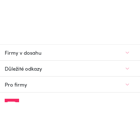
Firmy v dosahu
Důležité odkazy
Pro firmy
Jedinečný firemní
a pracovní portál
© Firmy v dosahu.cz