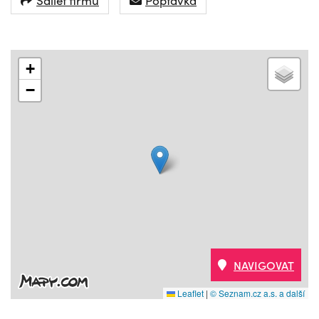
+
−
NAVIGOVAT
Leaflet
|
© Seznam.cz a.s. a další