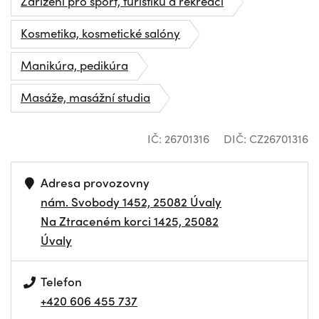
Zařízení pro sport, turistiku a rekreaci
Kosmetika, kosmetické salóny
Manikúra, pedikúra
Masáže, masážní studia
IČ: 26701316
DIČ: CZ26701316
Adresa provozovny
nám. Svobody 1452, 25082 Úvaly
Na Ztraceném korci 1425, 25082
Úvaly
Telefon
+420 606 455 737