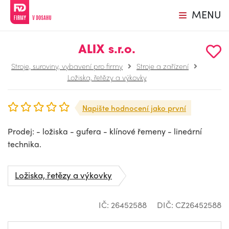
MENU
ALIX s.r.o.
Stroje, suroviny, vybavení pro firmy
Stroje a zařízení
Ložiska, řetězy a výkovky
Napište hodnocení jako první
Prodej: - ložiska - gufera - klínové řemeny - lineární
technika.
Ložiska, řetězy a výkovky
IČ: 26452588
DIČ: CZ26452588