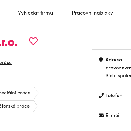
Vyhledat firmu
Pracovní nabídky
r.o.
Adresa
 práce
provozovn
Sídlo spole
peciální práce
Telefon
átorské práce
E-mail