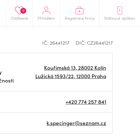
0
Oblíbené
Přihlášení
Registrace firmy
Stáhnout aplikaci
IČ: 26441217
DIČ: CZ26441217
Kouřimská 13, 28002 Kolín
y
Lužická 1593/22, 12000 Praha
čnosti
+420 774 257 841
k.specinger@seznam.cz