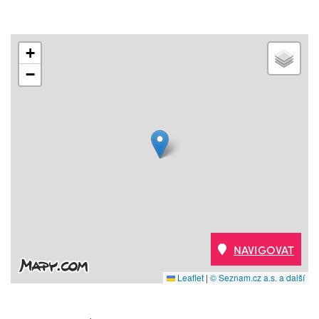
+
−
NAVIGOVAT
Leaflet
|
© Seznam.cz a.s. a další