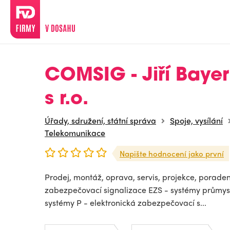
COMSIG - Jiří Bayerl
s r.o.
Úřady, sdružení, státní správa
Spoje, vysílání
Telekomunikace
Napište hodnocení jako první
Prodej, montáž, oprava, servis, projekce, poradens
zabezpečovací signalizace EZS - systémy průmysl
systémy P - elektronická zabezpečovací s...