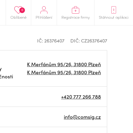
0
Oblíbené
Přihlášení
Registrace firmy
Stáhnout aplikaci
IČ: 26376407
DIČ: CZ26376407
K Merfánům 95/26, 31800 Plzeň
y
K Merfánům 95/26, 31800 Plzeň
čnosti
+420 777 266 788
info@comsig.cz