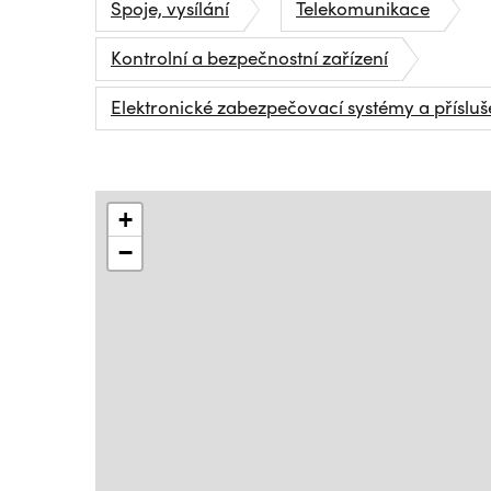
Spoje, vysílání
Telekomunikace
Kontrolní a bezpečnostní zařízení
Elektronické zabezpečovací systémy a přísluš
+
−