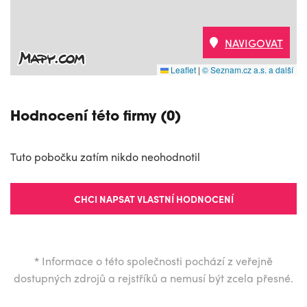
NAVIGOVAT
Leaflet
|
© Seznam.cz a.s. a další
Hodnocení této firmy (0)
Tuto pobočku zatím nikdo neohodnotil
CHCI NAPSAT VLASTNÍ HODNOCENÍ
*
Informace o této společnosti pochází z veřejně
dostupných zdrojů a rejstříků a nemusí být zcela přesné.