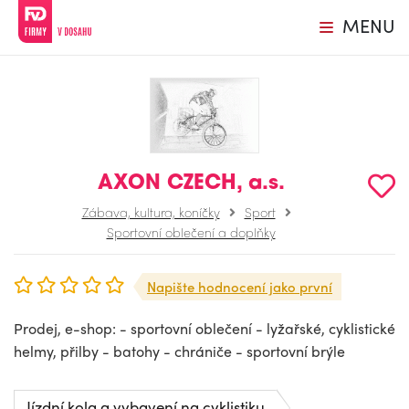
MENU
AXON CZECH, a.s.
Zábava, kultura, koníčky
Sport
Sportovní oblečení a doplňky
Napište hodnocení jako první
Prodej, e-shop: - sportovní oblečení - lyžařské, cyklistické
helmy, přilby - batohy - chrániče - sportovní brýle
Jízdní kola a vybavení na cyklistiku