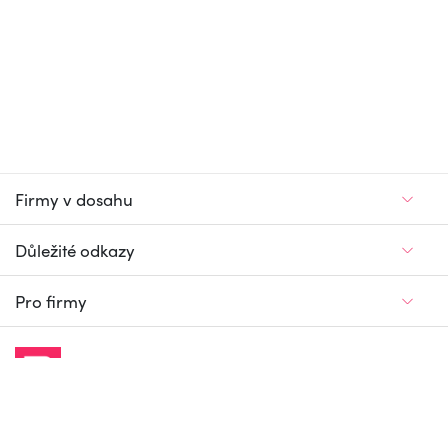
Firmy v dosahu
Důležité odkazy
Pro firmy
Jedinečný firemní
a pracovní portál
© Firmy v dosahu.cz