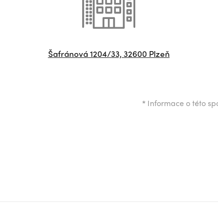
Šafránová 1204/33, 32600 Plzeň
*
Informace o této spo