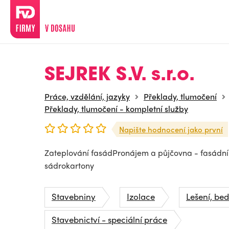
SEJREK S.V. s.r.o.
Práce, vzdělání, jazyky
Překlady, tlumočení
Překlady, tlumočení - kompletní služby
Napište hodnocení jako první
Zateplování fasádPronájem a půjčovna - fasádní
sádrokartony
Stavebniny
Izolace
Lešení, be
Stavebnictví - speciální práce