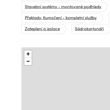
Stavební systémy - montované podhledy
Překlady, tlumočení - kompletní služby
Zateplení a izolace
Sádrokartonáři
+
−