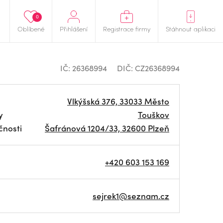
0
Oblíbené
Přihlášení
Registrace firmy
Stáhnout aplikaci
IČ: 26368994
DIČ: CZ26368994
Vlkýšská 376, 33033 Město
y
Touškov
čnosti
Šafránová 1204/33, 32600 Plzeň
+420 603 153 169
sejrek1@seznam.cz